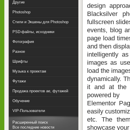
Другие
design approa
Photoshop
Blacksilver p
fullscreen slide
Стили и Экшены для Photoshop
events, blog a
PSD-файлы, исходники
page load times
Фотография
and then displ
Разное
intelligently 
images as user
Шрифты
load the image
Музыка к проектам
dynamically. Th
Футажи
it and at the
Продажа проектов ae, футажей
powered by
Обучение
Elementor Page
easily customiz
VIP-Пользователи
etc. The them
Расширенный поиск
showcase your p
Все последние новости