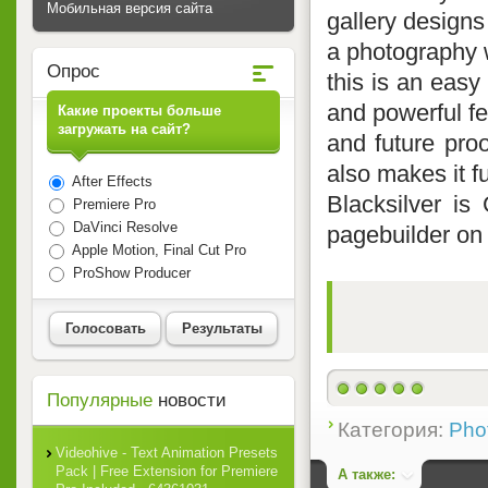
Мобильная версия сайта
gallery designs
a photography w
Опрос
this is an easy
and powerful fe
Какие проекты больше
загружать на сайт?
and future proo
also makes it fu
After Effects
Blacksilver is
Premiere Pro
DaVinci Resolve
pagebuilder on 
Apple Motion, Final Cut Pro
ProShow Producer
Голосовать
Результаты
Популярные
новости
Категория:
Pho
Videohive - Text Animation Presets
Pack | Free Extension for Premiere
А также: