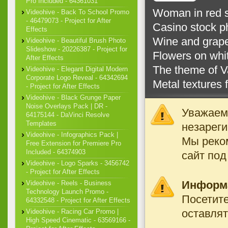
Pro Included - 64361031
Woman in red s
Videohive - Back To School Promo
- 46479073 - Project for After
Casino stock p
Effects
Wine and grape
Videohive - Beautiful Brush Photo
Slideshow - 20226387 - Project for
Flowers on whit
After Effects
The theme of V
Videohive - Elegant Digital Modern
Corporate Logo Reveal - 64342694
Metal textures 
- Project for After Effects
Videohive - Black Grunge Paper
Noise Overlays Pack | DR -
Уважаемы
64175144 - DaVinci Resolve
Templates
незареги
Videohive - Infographics Pack |
Мы реко
Free Extension for Premiere Pro
Included - 64374903
сайт под
Videohive - Logo Sparks - 3456742
- Project for After Effects
Информ
Videohive - Reels - Business
Technology Launch Promo -
Посетите
64332548 - Project for After Effects
оставлят
Videohive - Racing Car Promo |
High Speed Cinematic - 63569166 -