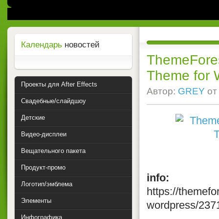
Календарь
новостей
ThemeForest
Theme for 
Проекты для After Effects
Автор:
GREY
о
Свадебные/слайдшоу
Детские
Видео-дисплеи
Вещательного пакета
Продукт-промо
info:
Логотип/эмблема
https://themefo
Элементы
wordpress/237
Инфографика