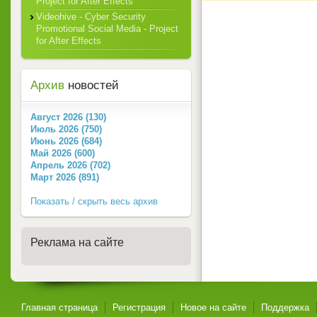
Project for After Effects
Videohive - Cyber Security
Promotional Social Media - Project
for After Effects
Архив
новостей
Август 2026 (130)
Июль 2026 (750)
Июнь 2026 (684)
Май 2026 (600)
Апрель 2026 (702)
Март 2026 (891)
Показать / скрыть весь архив
Реклама на сайте
Главная страница
Регистрация
Новое на сайте
Поддержка