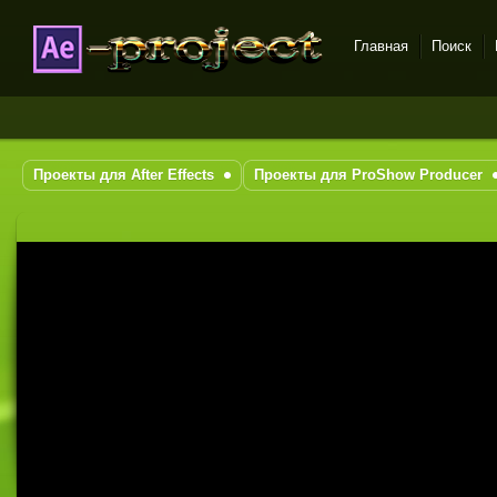
Главная
Поиск
DataLife Engine - Softnews
Media Group
Проекты для After Effects
Проекты для ProShow Producer