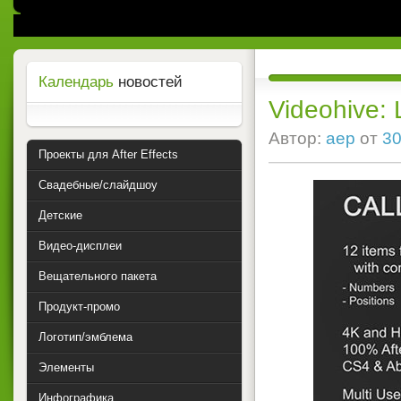
Календарь
новостей
Videohive: L
Автор:
aep
от
30
Проекты для After Effects
Свадебные/слайдшоу
Детские
Видео-дисплеи
Вещательного пакета
Продукт-промо
Логотип/эмблема
Элементы
Инфографика