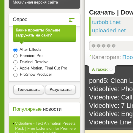
Мобильная версия сайта
Скачать | Dow
Опрос
turbobit.net
uploaded.net
Какие проекты больше
загружать на сайт?
After Effects
Premiere Pro
Категория:
Прое
DaVinci Resolve
Apple Motion, Final Cut Pro
А также:
ProShow Producer
pond5: Clean Lo
Videohive: Phot
Голосовать
Результаты
Videohive: Call-
Videohive: 7 Lin
Популярные
новости
Videohive: Engi
Videohive Line 
Videohive - Text Animation Presets
Pack | Free Extension for Premiere