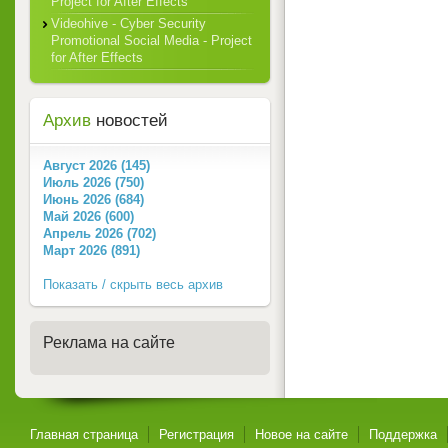
Project for After Effects
Videohive - Cyber Security
Promotional Social Media - Project
for After Effects
Архив
новостей
Август 2026 (145)
Июль 2026 (750)
Июнь 2026 (684)
Май 2026 (600)
Апрель 2026 (702)
Март 2026 (891)
Показать / скрыть весь архив
Реклама на сайте
Главная страница
Регистрация
Новое на сайте
Поддержка