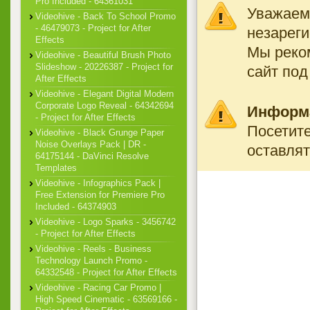
Pro Included - 64361031
Уважаемы
Videohive - Back To School Promo
- 46479073 - Project for After
незареги
Effects
Мы реко
Videohive - Beautiful Brush Photo
Slideshow - 20226387 - Project for
сайт под
After Effects
Videohive - Elegant Digital Modern
Corporate Logo Reveal - 64342694
Информ
- Project for After Effects
Посетите
Videohive - Black Grunge Paper
Noise Overlays Pack | DR -
оставлят
64175144 - DaVinci Resolve
Templates
Videohive - Infographics Pack |
Free Extension for Premiere Pro
Included - 64374903
Videohive - Logo Sparks - 3456742
- Project for After Effects
Videohive - Reels - Business
Technology Launch Promo -
64332548 - Project for After Effects
Videohive - Racing Car Promo |
High Speed Cinematic - 63569166 -