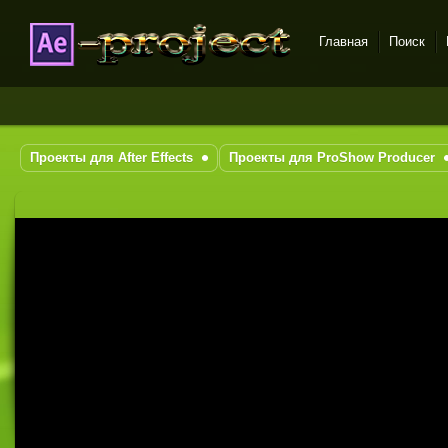
Главная
Поиск
DataLife Engine - Softnews
Media Group
Проекты для After Effects
Проекты для ProShow Producer