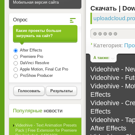
Мобильная версия сайта
Скачать | Dow
uploadcloud.pro
Опрос
Какие проекты больше
загружать на сайт?
Категория:
Прое
After Effects
Premiere Pro
А также:
DaVinci Resolve
Videohive - New
Apple Motion, Final Cut Pro
ProShow Producer
Videohive - Fut
Videohive - Mot
Голосовать
Результаты
Effects
Videohive - Cre
Effects
Популярные
новости
Videohive - Ta
Videohive - Text Animation Presets
After Effects
Pack | Free Extension for Premiere