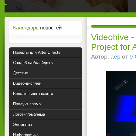
Календарь
новостей
Videohive -
Project for 
Проекты для After Effects
Автор:
aep
от
9-
Свадебные/слайдшоу
Детские
Видео-дисплеи
Вещательного пакета
Продукт-промо
Логотип/эмблема
Элементы
Инфографика