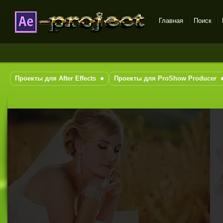
Главная
Поиск
DataLife Engine - Softnews
Media Group
Проекты для After Effects
Проекты для ProShow Producer