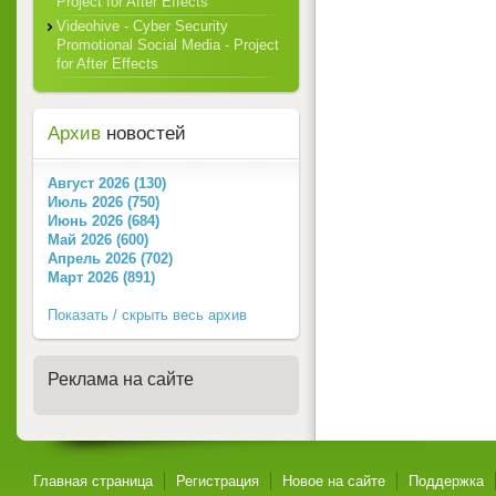
Project for After Effects
Videohive - Cyber Security
Promotional Social Media - Project
for After Effects
Архив
новостей
Август 2026 (130)
Июль 2026 (750)
Июнь 2026 (684)
Май 2026 (600)
Апрель 2026 (702)
Март 2026 (891)
Показать / скрыть весь архив
Реклама на сайте
Главная страница
Регистрация
Новое на сайте
Поддержка