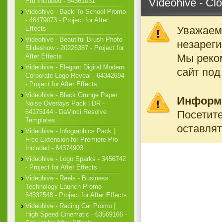
Videohive - Clo
Pro Included - 64361031
Videohive - Back To School Promo
- 46479073 - Project for After
Уважаемы
Effects
Videohive - Beautiful Brush Photo
незареги
Slideshow - 20226387 - Project for
Мы реко
After Effects
Videohive - Elegant Digital Modern
сайт под
Corporate Logo Reveal - 64342694
- Project for After Effects
Videohive - Black Grunge Paper
Информ
Noise Overlays Pack | DR -
64175144 - DaVinci Resolve
Посетите
Templates
оставлят
Videohive - Infographics Pack |
Free Extension for Premiere Pro
Included - 64374903
Videohive - Logo Sparks - 3456742
- Project for After Effects
Videohive - Reels - Business
Technology Launch Promo -
64332548 - Project for After Effects
Videohive - Racing Car Promo |
High Speed Cinematic - 63569166 -