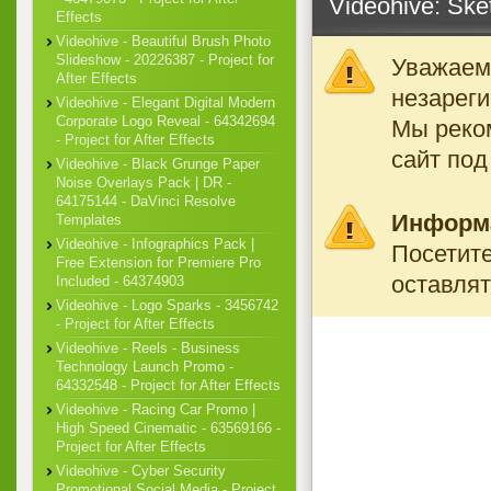
Videohive: Sket
Effects
Videohive - Beautiful Brush Photo
Slideshow - 20226387 - Project for
Уважаемы
After Effects
незареги
Videohive - Elegant Digital Modern
Corporate Logo Reveal - 64342694
Мы реко
- Project for After Effects
сайт под
Videohive - Black Grunge Paper
Noise Overlays Pack | DR -
64175144 - DaVinci Resolve
Информ
Templates
Videohive - Infographics Pack |
Посетите
Free Extension for Premiere Pro
оставлят
Included - 64374903
Videohive - Logo Sparks - 3456742
- Project for After Effects
Videohive - Reels - Business
Technology Launch Promo -
64332548 - Project for After Effects
Videohive - Racing Car Promo |
High Speed Cinematic - 63569166 -
Project for After Effects
Videohive - Cyber Security
Promotional Social Media - Project