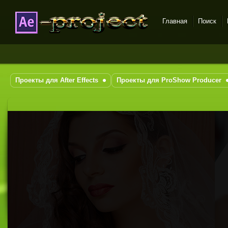
Главная
Поиск
DataLife Engine - Softnews
Media Group
Проекты для After Effects
Проекты для ProShow Producer