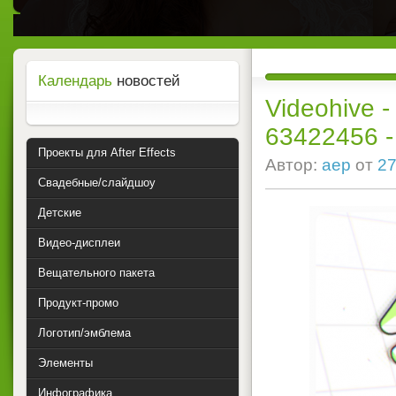
Календарь
новостей
Videohive -
63422456 - P
Проекты для After Effects
Автор:
aep
от
27
Свадебные/слайдшоу
Детские
Видео-дисплеи
Вещательного пакета
Продукт-промо
Логотип/эмблема
Элементы
Инфографика