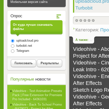
uploadcloud.pro
Мобильная версия сайта
Turbobit
Опрос
От куда лучше скачивать
файлы
Категория:
Прое
А также:
uploadcloud.pro
turbobit.net
Videohive - Ab
Telegram
Project for Afte
Videohive - Cin
Голосовать
Результаты
Leak Intro - 6
Videohive - Ene
Популярные
новости
After Effects
Sketch Logo Rev
Videohive - Text Animation Presets
Pack | Free Extension for Premiere
Videohive - Ge
Pro Included - 64361031
After Effects
Videohive - Back To School Promo
- 46479073 - Project for After