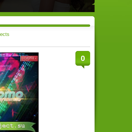
fects
0