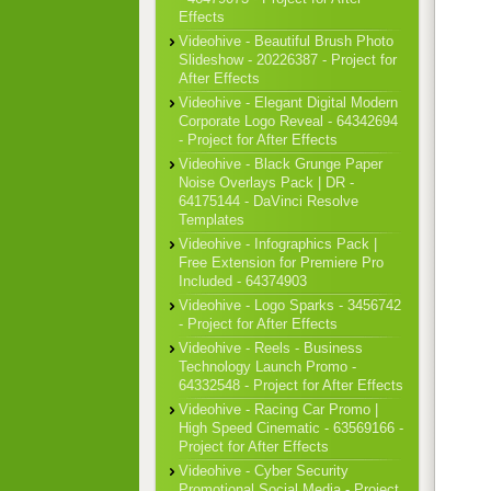
Effects
Videohive - Beautiful Brush Photo
Slideshow - 20226387 - Project for
After Effects
Videohive - Elegant Digital Modern
Corporate Logo Reveal - 64342694
- Project for After Effects
Videohive - Black Grunge Paper
Noise Overlays Pack | DR -
64175144 - DaVinci Resolve
Templates
Videohive - Infographics Pack |
Free Extension for Premiere Pro
Included - 64374903
Videohive - Logo Sparks - 3456742
- Project for After Effects
Videohive - Reels - Business
Technology Launch Promo -
64332548 - Project for After Effects
Videohive - Racing Car Promo |
High Speed Cinematic - 63569166 -
Project for After Effects
Videohive - Cyber Security
Promotional Social Media - Project