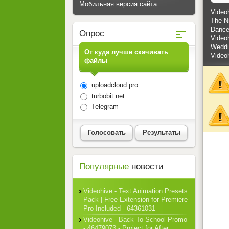
Мобильная версия сайта
Videoh
The Ni
Dance 
Опрос
Videoh
Weddin
От куда лучше скачивать
Videoh
файлы
uploadcloud.pro
turbobit.net
Telegram
Голосовать
Результаты
Популярные
новости
Videohive - Text Animation Presets
Pack | Free Extension for Premiere
Pro Included - 64361031
Videohive - Back To School Promo
- 46479073 - Project for After