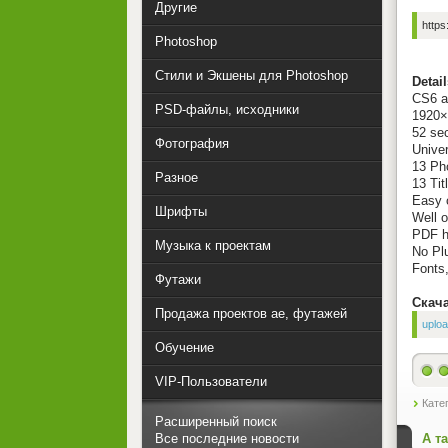
Другие
https
Photoshop
Стили и Экшены для Photoshop
Detail
CS6 a
PSD-файлы, исходники
1920×
52 sec
Фотография
Unive
13 Ph
Разное
13 Tit
Easy c
Шрифты
Well 
PDF he
Музыка к проектам
No Plu
Fonts,
Футажи
Скача
Продажа проектов ae, футажей
uploa
Обучение
VIP-Пользователи
Кате
Расширенный поиск
А т
Все последние новости