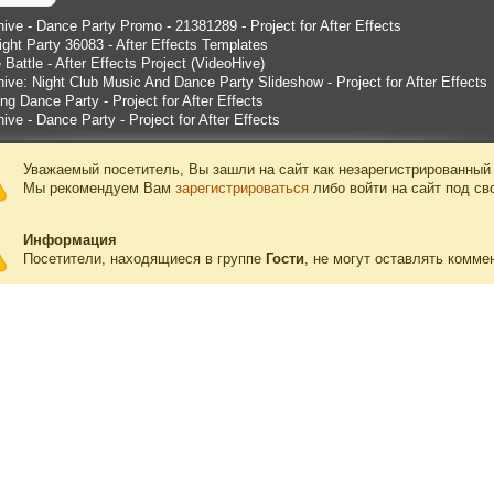
ive - Dance Party Promo - 21381289 - Project for After Effects
ght Party 36083 - After Effects Templates
Battle - After Effects Project (VideoHive)
ive: Night Club Music And Dance Party Slideshow - Project for After Effects
g Dance Party - Project for After Effects
ive - Dance Party - Project for After Effects
Уважаемый посетитель, Вы зашли на сайт как незарегистрированный
Мы рекомендуем Вам
зарегистрироваться
либо войти на сайт под св
Информация
Посетители, находящиеся в группе
Гости
, не могут оставлять комме