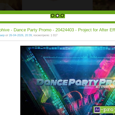
1
2
3
ohive - Dance Party Promo - 20424403 - Project for After Ef
aep
от
26-04-2026, 20:39
, посмотрело: 1 017