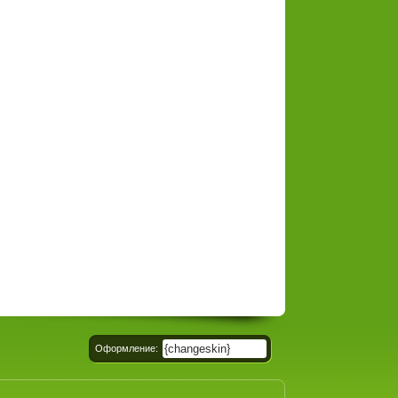
{changeskin}
Оформление: