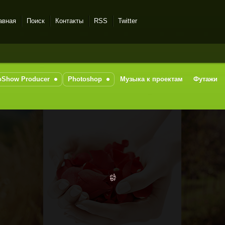
авная
Поиск
Контакты
RSS
Twitter
oShow Producer
Photoshop
Музыка к проектам
Футажи