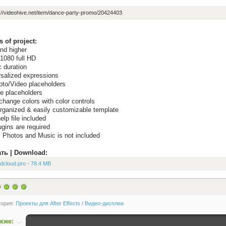
://videohive.net/item/dance-party-promo/20424403
s of project:
nd higher
1080 full HD
 duration
rsalized expressions
oto/Video placeholders
le placeholders
hange colors with color controls
organized & easily customizable template
lp file included
gins are required
 Photos and Music is not included
ть | Download:
dcloud.pro - 78.4 MB
гория:
Проекты для After Effects
/
Видео-дисплеи
акже: