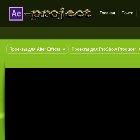
Главная
Поиск
DataLife Engine - Softnews
Media Group
Проекты для After Effects
Проекты для ProShow Producer