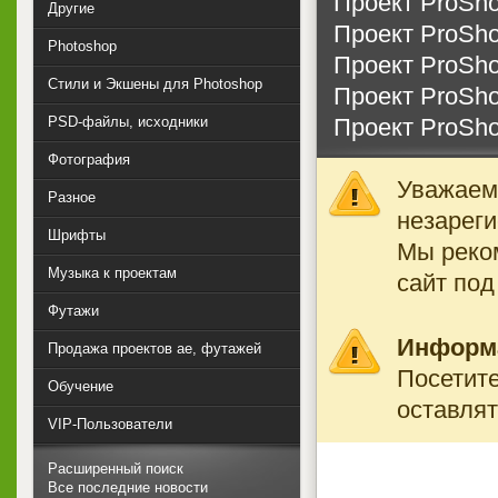
Проект ProShow
Другие
Проект ProSho
Photoshop
Проект ProSho
Стили и Экшены для Photoshop
Проект ProSho
Проект ProSho
PSD-файлы, исходники
Фотография
Уважаемы
Разное
незареги
Шрифты
Мы реко
Музыка к проектам
сайт под
Футажи
Информ
Продажа проектов ae, футажей
Посетите
Обучение
оставлят
VIP-Пользователи
Расширенный поиск
Все последние новости