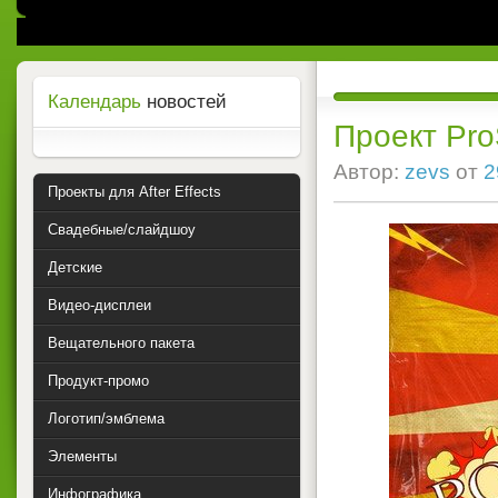
Календарь
новостей
Проект Pro
Автор:
zevs
от
2
Проекты для After Effects
Свадебные/слайдшоу
Детские
Видео-дисплеи
Вещательного пакета
Продукт-промо
Логотип/эмблема
Элементы
Инфографика