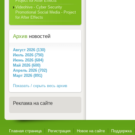
Project for After Effects
Videohive - Cyber Security
Promotional Social Media - Project
for After Effects
Архив
новостей
Август 2026 (130)
Июль 2026 (750)
Июнь 2026 (684)
Май 2026 (600)
Апрель 2026 (702)
Март 2026 (891)
Показать / скрыть весь архив
Реклама на сайте
Главная страница
Регистрация
Новое на сайте
Поддержка