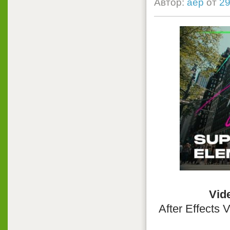
Автор:
aep
от
29
Vid
After Effects 