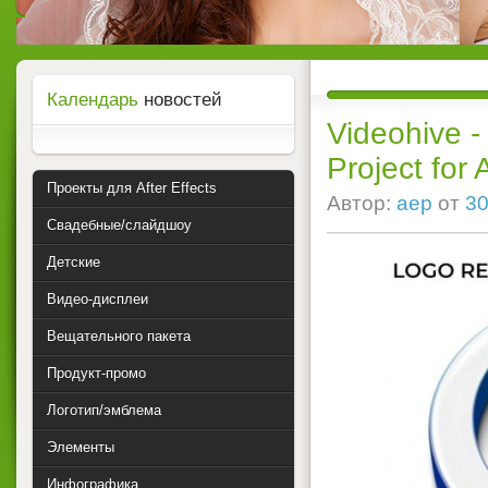
Календарь
новостей
Videohive -
Project for 
Проекты для After Effects
Автор:
aep
от
30
Свадебные/слайдшоу
Детские
Видео-дисплеи
Вещательного пакета
Продукт-промо
Логотип/эмблема
Элементы
Инфографика