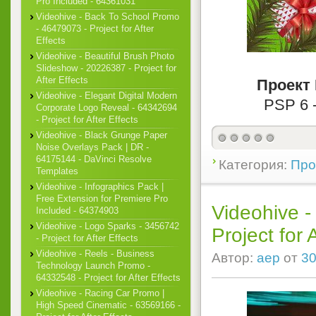
Pro Included - 64361031
Videohive - Back To School Promo
- 46479073 - Project for After
Effects
Videohive - Beautiful Brush Photo
Slideshow - 20226387 - Project for
After Effects
Проект 
Videohive - Elegant Digital Modern
PSP 6 -
Corporate Logo Reveal - 64342694
- Project for After Effects
Videohive - Black Grunge Paper
Noise Overlays Pack | DR -
64175144 - DaVinci Resolve
Категория:
Про
Templates
Videohive - Infographics Pack |
Free Extension for Premiere Pro
Videohive -
Included - 64374903
Videohive - Logo Sparks - 3456742
Project for 
- Project for After Effects
Videohive - Reels - Business
Автор:
aep
от
30
Technology Launch Promo -
64332548 - Project for After Effects
Videohive - Racing Car Promo |
High Speed Cinematic - 63569166 -