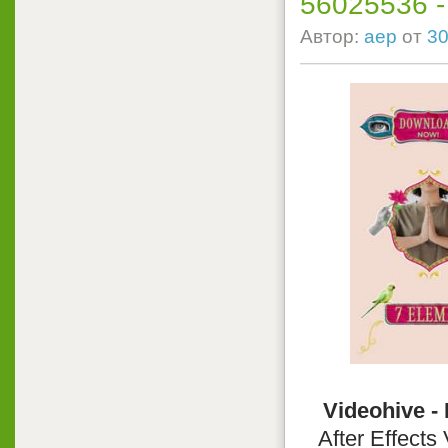
56025536 - P
Автор:
aep
от
30
Videohive -
After Effects