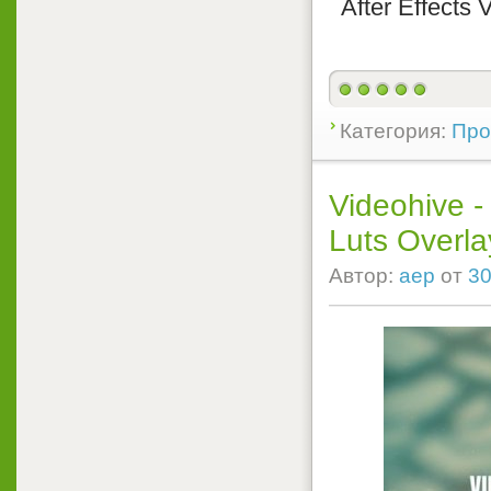
After Effects 
Категория:
Прое
Videohive -
Luts Overlay
Автор:
aep
от
30