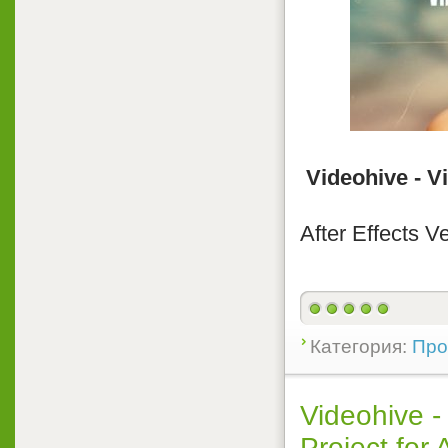
Videohive - V
After Effects V
Категория:
Прое
Videohive -
Project for 