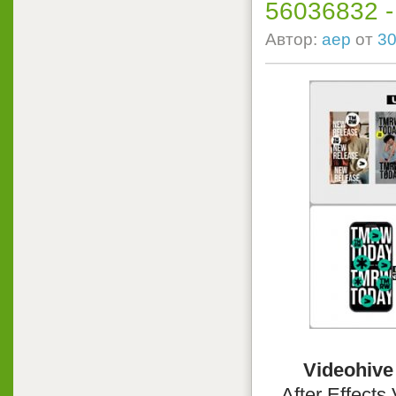
56036832 - P
Автор:
aep
от
30
Videohive
After Effects