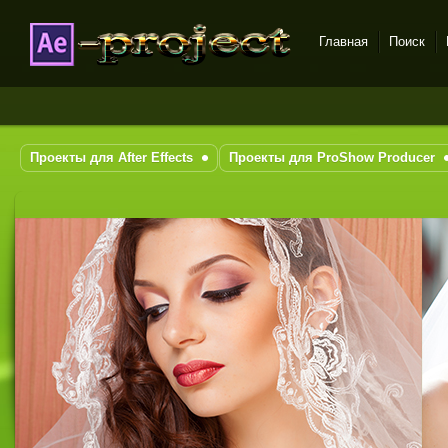
Главная
Поиск
DataLife Engine - Softnews
Media Group
Проекты для After Effects
Проекты для ProShow Producer