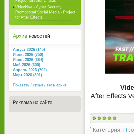
Project for After Effects
Videohive - Cyber Security
Promotional Social Media - Project
for After Effects
Архив
новостей
Август 2026 (145)
Июль 2026 (750)
Июнь 2026 (684)
Май 2026 (600)
Апрель 2026 (702)
Март 2026 (891)
Показать / скрыть весь архив
Vide
After Effects V
Реклама на сайте
Категория:
Прое