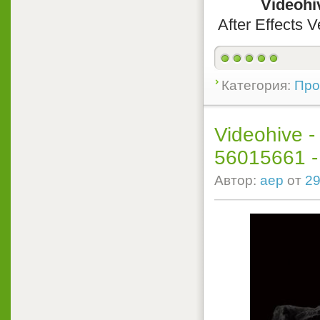
Videohi
After Effects 
Категория:
Прое
Videohive 
56015661 - P
Автор:
aep
от
29