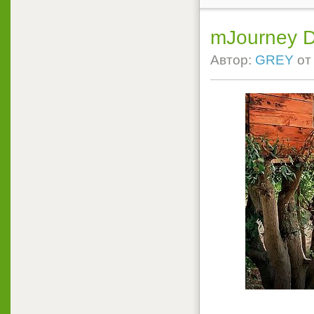
mJourney D
Автор:
GREY
о