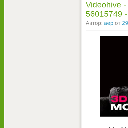
Videohive 
56015749 - P
Автор:
aep
от
29