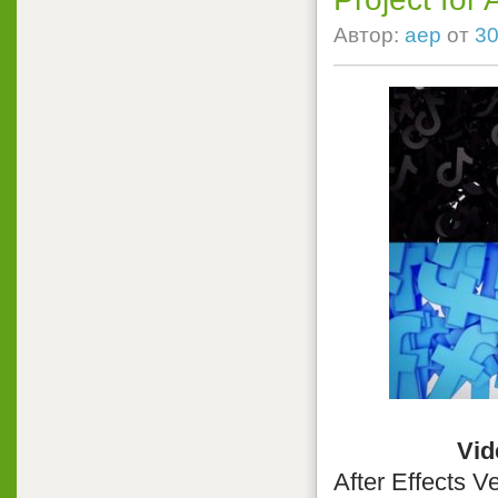
Автор:
aep
от
30
Vid
After Effects V