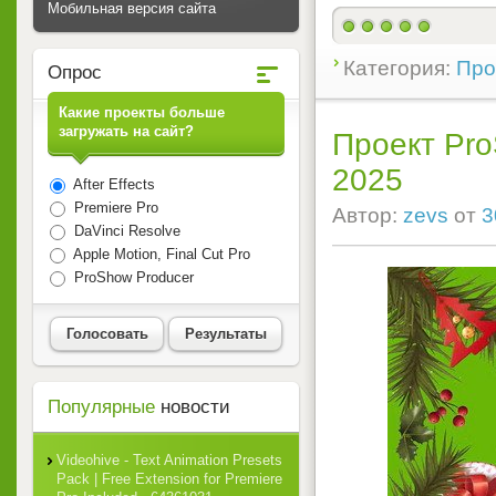
Мобильная версия сайта
Категория:
Прое
Опрос
Какие проекты больше
загружать на сайт?
Проект Pro
2025
After Effects
Premiere Pro
Автор:
zevs
от
3
DaVinci Resolve
Apple Motion, Final Cut Pro
ProShow Producer
Голосовать
Результаты
Популярные
новости
Videohive - Text Animation Presets
Pack | Free Extension for Premiere