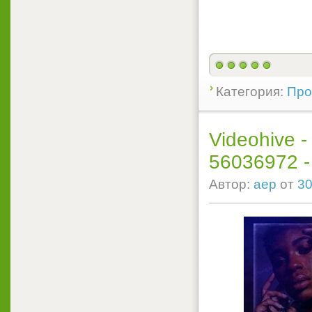
Категория:
Прое
Videohive -
56036972 - P
Автор:
aep
от
30