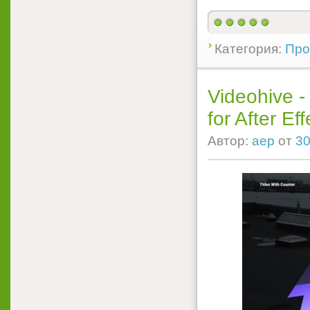
Категория:
Прое
Videohive -
for After Eff
Автор:
aep
от
30