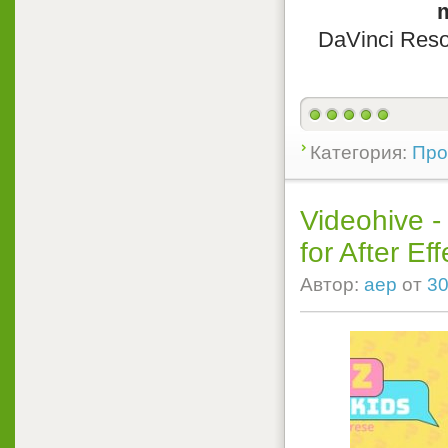
DaVinci Resol
Категория:
Про
Videohive -
for After Eff
Автор:
aep
от
30