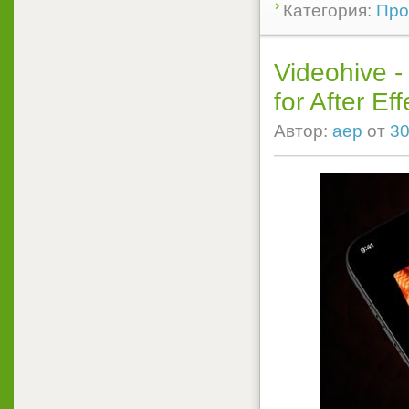
Категория:
Прое
Videohive -
for After Eff
Автор:
aep
от
30