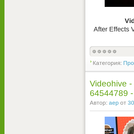
Vid
After Effects
Категория:
Прое
Videohive -
64544789 - P
Автор:
aep
от
30