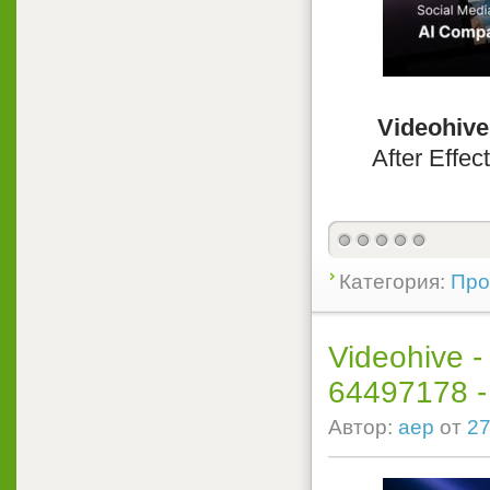
Videohive
After Effec
Категория:
Прое
Videohive -
64497178 - P
Автор:
aep
от
27