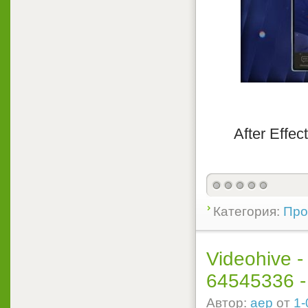
After Effec
Категория:
Прое
Videohive -
64545336 - P
Автор:
aep
от
1-