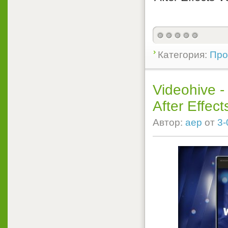
Категория:
Прое
Videohive -
After Effect
Автор:
aep
от
3-