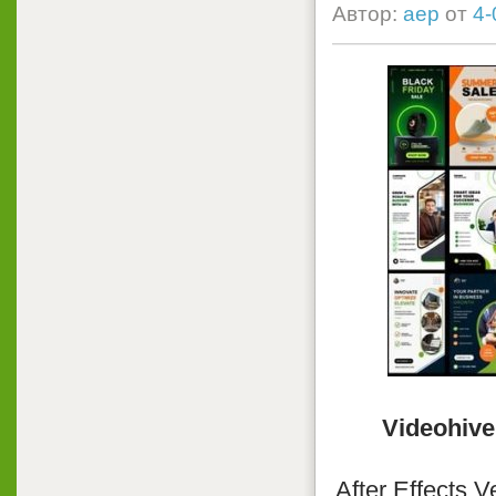
Автор:
aep
от
4-
Videohive
After Effects 