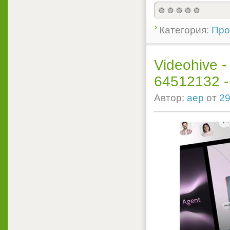
Категория:
Прое
Videohive -
64512132 - P
Автор:
aep
от
29