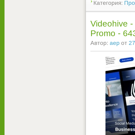
Категория:
Прое
Videohive -
Promo - 643
Автор:
aep
от
27