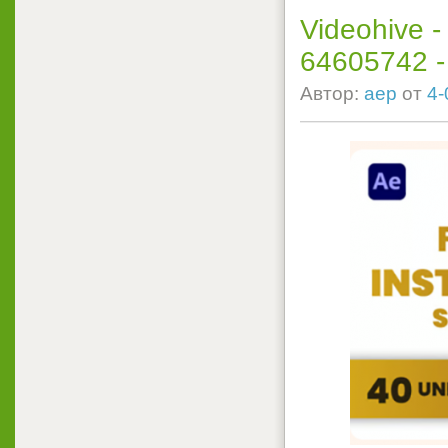
Videohive -
64605742 - P
Автор:
aep
от
4-