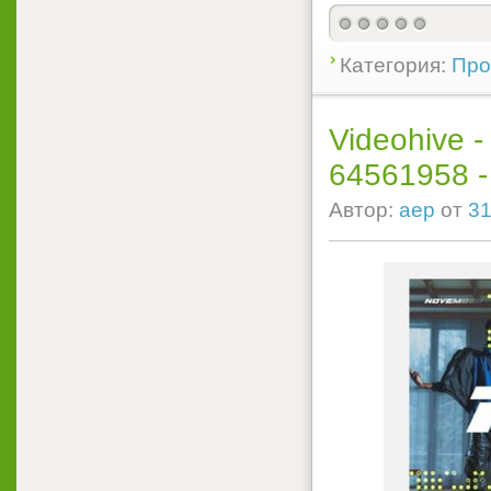
Категория:
Прое
Videohive -
64561958 - P
Автор:
aep
от
31