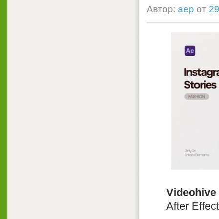
Автор:
aep
от
29
Videohive 
After Effec