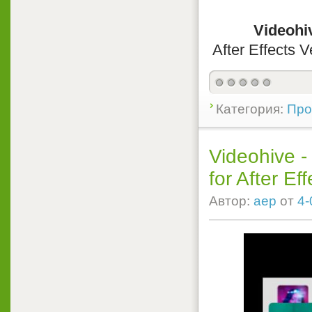
Videohi
After Effects 
Категория:
Прое
Videohive -
for After Eff
Автор:
aep
от
4-