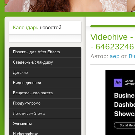
Календарь
новостей
Videohive 
- 64623246 -
Проекты для After Effects
Автор:
aep
от
Вч
Свадебные/слайдшоу
Детские
Видео-дисплеи
Вещательного пакета
Продукт-промо
Логотип/эмблема
Элементы
Инфографика