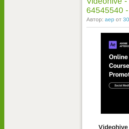
Videohive -
64545540 - P
Автор:
aep
от
30
Videohive