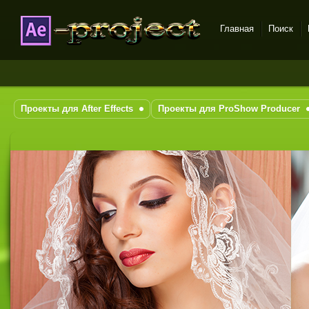
Главная
Поиск
DataLife Engine - Softnews
Media Group
Проекты для After Effects
Проекты для ProShow Producer