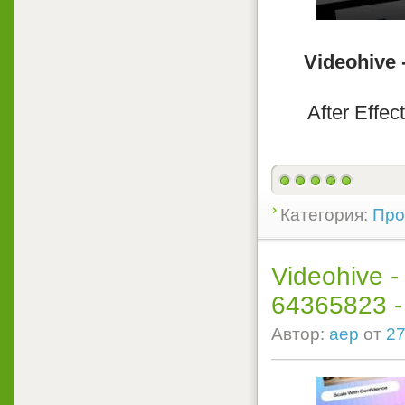
Videohive 
After Effec
Категория:
Прое
Videohive -
64365823 - P
Автор:
aep
от
27