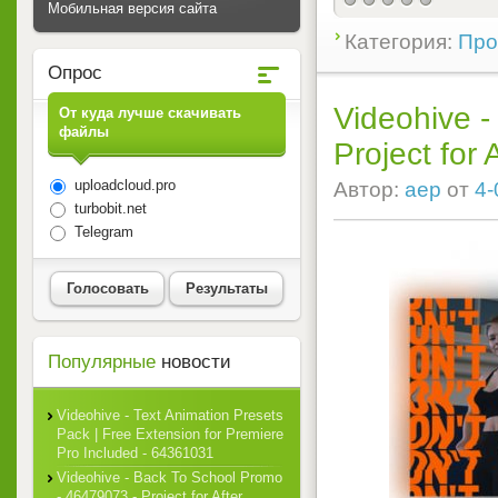
Мобильная версия сайта
Категория:
Прое
Опрос
Videohive -
От куда лучше скачивать
файлы
Project for 
uploadcloud.pro
Автор:
aep
от
4-
turbobit.net
Telegram
Голосовать
Результаты
Популярные
новости
Videohive - Text Animation Presets
Pack | Free Extension for Premiere
Pro Included - 64361031
Videohive - Back To School Promo
- 46479073 - Project for After