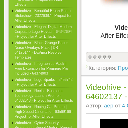
Effects
Videohive - Beautiful Brush Photo
Slideshow - 20226387 - Project for
After Effects
Vide
Videohive - Elegant Digital Modern
Corporate Logo Reveal - 64342694
After Eff
- Project for After Effects
Videohive - Black Grunge Paper
Noise Overlays Pack | DR -
64175144 - DaVinci Resolve
Templates
Videohive - Infographics Pack |
Категория:
Прое
Free Extension for Premiere Pro
Included - 64374903
Videohive - Logo Sparks - 3456742
- Project for After Effects
Videohive -
Videohive - Reels - Business
64602137 - P
Technology Launch Promo -
64332548 - Project for After Effects
Автор:
aep
от
4-
Videohive - Racing Car Promo |
High Speed Cinematic - 63569166 -
Project for After Effects
Videohive - Cyber Security
Promotional Social Media - Project